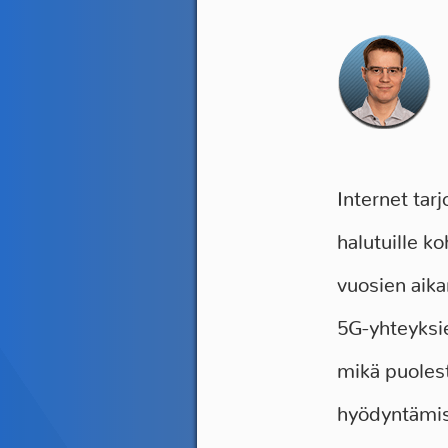
Internet tar
halutuille k
vuosien aika
5G-yhteyksie
mikä puoles
hyödyntämis