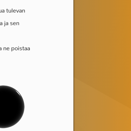
ua tulevan
a ja sen
a ne poistaa