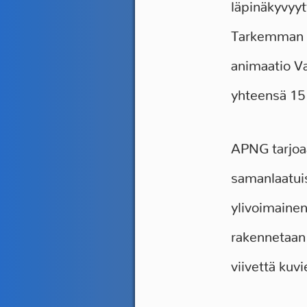
läpinäkyvyyt
Tarkemman s
animaatio V
yhteensä 15
APNG tarjoa
samanlaatuis
ylivoimaine
rakennetaan 
viivettä kuv