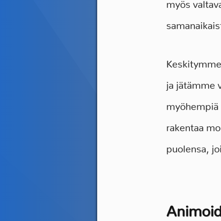
myös valtava
samanaikais
Keskitymme t
ja jätämme v
myöhempiä ar
rakentaa mone
puolensa, jo
Animoid