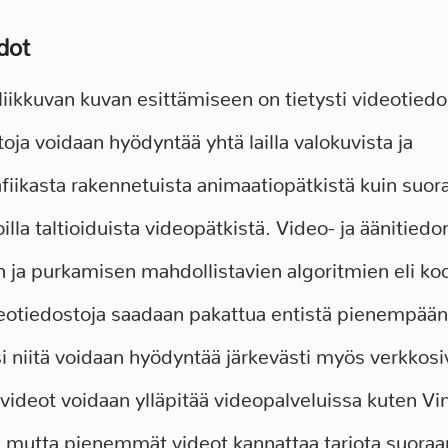
Osoite:
33540 Tampere
dot
Puhelin:
045 7870 7820
 liikkuvan kuvan esittämiseen on tietysti videotiedo
oja voidaan hyödyntää yhtä lailla valokuvista ja
fiikasta rakennetuista animaatiopätkistä kuin suor
lla taltioiduista videopätkistä. Video- ja äänitiedo
 ja purkamisen mahdollistavien algoritmien eli ko
eotiedostoja saadaan pakattua entistä pienempään 
 niitä voidaan hyödyntää järkevästi myös verkkosiv
ideot voidaan ylläpitää videopalveluissa kuten Vi
 mutta pienemmät videot kannattaa tarjota suoraa