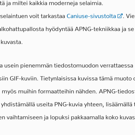
tä ja miltei kaikkia moderneja selaimia.
elaintuen voit tarkastaa
Caniuse-sivustolta
. Vi
alkohattupallosta hyödyntää APNG-tekniikkaa ja se
 kuvasta.
a usein pienemmän tiedostomuodon verrattaessa
Y-tunnus:
2908291-9
iin GIF-kuviin. Tietynlaisissa kuvissa tämä muoto 
Alv-nro:
FI29082919
n myös muihin formaatteihin nähden. APNG-tiedos
Perustettu:
9.4.2018
yhdistämällä useita PNG-kuvia yhteen, lisäämällä 
Toimitusjohtaja:
Vesa Viljanen
ien vaihtamiseen ja lopuksi pakkaamalla koko kuvas
Sarvijaakonkatu 19 A 12,