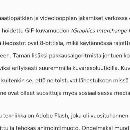
aatiopätkien ja videolooppien jakamiset verkossa
ti hoidettu GIF-kuvamuodon
(Graphics Interchange 
 tiedostot ovat 8-bittisiä, mikä käytännössä rajoitt
en. Tämän lisäksi pakkausalgoritmista johtuen ko
viksi erityisesti suuremmilla kuvaresoluutioilla. 
 kuitenkin se, että ne toistuvat lähestulkoon missä
 ne ovat olleet suosittuja myös sosiaalisessa medi
 tekniikka on Adobe Flash, joka oli vuosituhannen
sittu ja tehokas animointimuoto. Ongelmaksi muod