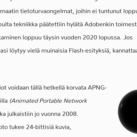
rmaatin tietoturvaongelmat, joihin ei tuntunut lopp
pulta tekniikka päätettiin hylätä Adobenkin toimest
akaminen loppuu täysin vuoden 2020 lopussa. Jos
tasi löytyy vielä muinaisia Flash-esityksiä, kannatta
ot voidaan tällä hetkellä korvata APNG-
illa
(Animated Portable Network
oka julkaistiin jo vuonna 2008.
o tukee 24-bittisiä kuvia,