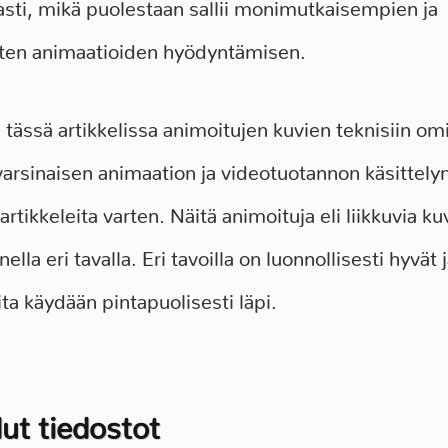
sti, mikä puolestaan sallii monimutkaisempien ja
ten animaatioiden hyödyntämisen.
ässä artikkelissa animoitujen kuvien teknisiin om
arsinaisen animaation ja videotuotannon käsittely
tikkeleita varten. Näitä animoituja eli liikkuvia ku
lla eri tavalla. Eri tavoilla on luonnollisesti hyvät
ita käydään pintapuolisesti läpi.
ut tiedostot