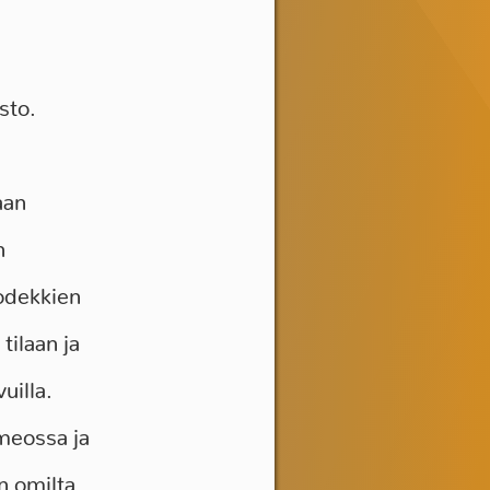
sto.
aan
n
odekkien
tilaan ja
uilla.
meossa ja
n omilta