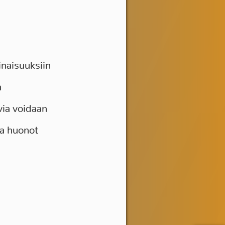
inaisuuksiin
n
via voidaan
 ja huonot