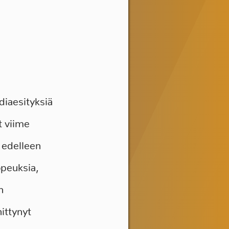
diaesityksiä
t viime
 edelleen
opeuksia,
n
ittynyt