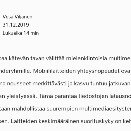
Vesa Viljanen
31.12.2019
Lukuaika 14 min
joaa kätevän tavan välittää mielenkiintoisia multime
ohderyhmille. Mobiililaitteiden yhteysnopeudet ova
na nousseet merkittävästi ja kasvu tuntuu jatkuvan
n yleistyessä. Tämä parantaa tiedostojen latausn
taan mahdollistaa suurempien multimediaesityste
en. Laitteiden keskimääräinen suorituskyky on keh