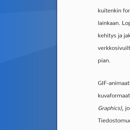
kuitenkin fo
lainkaan. Lo
kehitys ja j
verkkosivuil
pian.
GIF-animaati
kuvaformaat
Graphics)
, j
Tiedostomuot