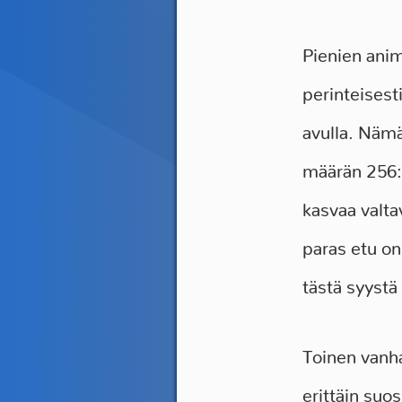
Pienien anim
perinteises
avulla. Nämä
määrän 256:e
kasvaa valta
paras etu on
tästä syystä
Toinen vanha
erittäin suo