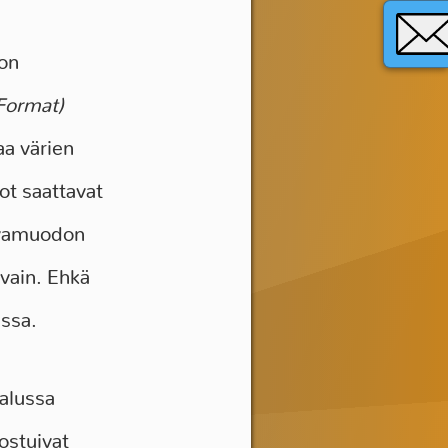
 on
Format)
aa värien
ot saattavat
Kuvamuodon
 vain. Ehkä
assa.
 alussa
ostuivat