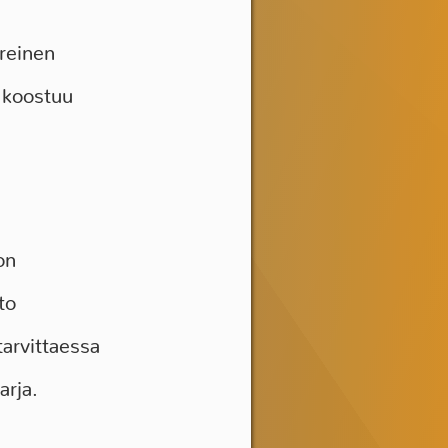
ereinen
 koostuu
on
to
tarvittaessa
arja.