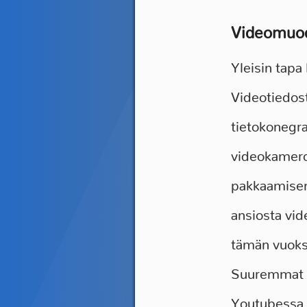
Videomuo
Yleisin tapa
Videotiedost
tietokonegra
videokameroi
pakkaamisen
ansiosta vid
tämän vuoksi
Suuremmat v
Youtubessa,